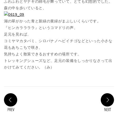
ふわふわとヤナギの綿毛が舞っていて、とても幻想的でした。
森の中を歩いていると、
湖の翠がかった青と新緑の黄緑がまぶしいくらいです。
『ヒンカララララ』というコマドリの声、
足元を見れば、
コミヤマカタバミ、シロバナノヘビイチゴなどといった小さな
花もあちこちで咲き、
気持ちよく散策できるおすすめの場所です。
トレッキングシューズなど、足元の装備をしっかりなさって出
かけてみてください。（み）
PREV
N