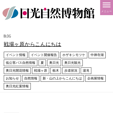
メニュー
戦場ヶ原からこんにちは
イベント情報
イベント開催報告
ホザキシモツケ
中禅寺湖
低公害バス自然情報
夏
奥日光
奥日光観光
奥日光開花情報
戦場ヶ原
栃木
歩道状況
湯滝
お知らせ
自然情報
新・山の上からこんにちは
企画展情報
奥日光紅葉情報