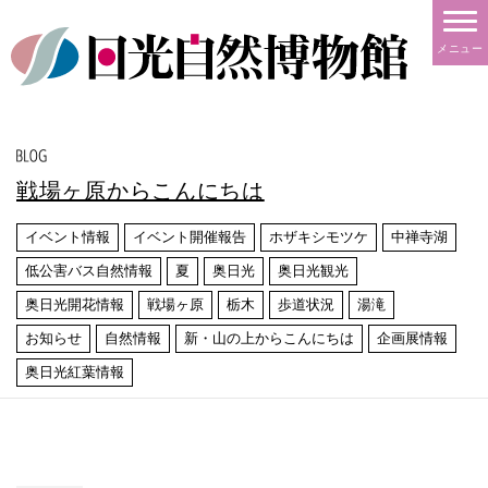
メニュー
戦場ヶ原からこんにちは
イベント情報
イベント開催報告
ホザキシモツケ
中禅寺湖
低公害バス自然情報
夏
奥日光
奥日光観光
奥日光開花情報
戦場ヶ原
栃木
歩道状況
湯滝
お知らせ
自然情報
新・山の上からこんにちは
企画展情報
奥日光紅葉情報