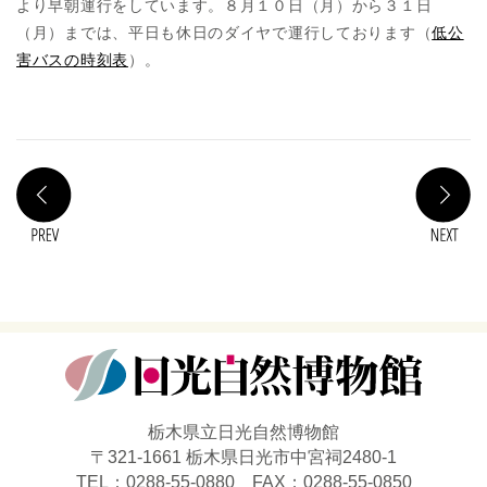
より早朝運行をしています。８月１０日（月）から３１日
（月）までは、平日も休日のダイヤで運行しております（
低公
害バスの時刻表
）。
PREV
N
栃木県立日光自然博物館
〒321-1661 栃木県日光市中宮祠2480-1
TEL：0288-55-0880 FAX：0288-55-0850