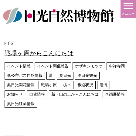
メニュー
戦場ヶ原からこんにちは
イベント情報
イベント開催報告
ホザキシモツケ
中禅寺湖
低公害バス自然情報
夏
奥日光
奥日光観光
奥日光開花情報
戦場ヶ原
栃木
歩道状況
湯滝
お知らせ
自然情報
新・山の上からこんにちは
企画展情報
奥日光紅葉情報