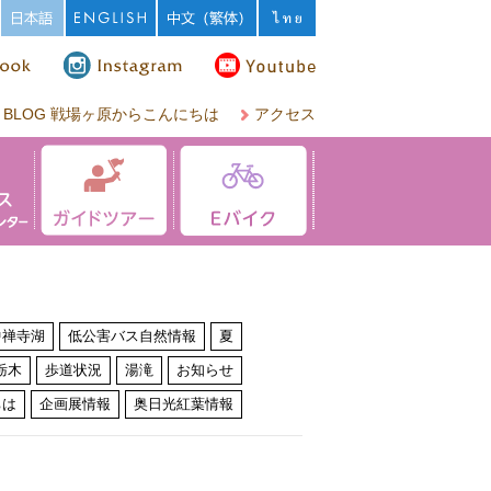
BLOG 戦場ヶ原からこんにちは
アクセス
中禅寺湖
低公害バス自然情報
夏
栃木
歩道状況
湯滝
お知らせ
ちは
企画展情報
奥日光紅葉情報