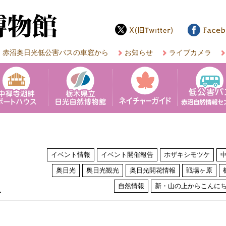
赤沼奥日光低公害バスの車窓から
お知らせ
ライブカメラ
イベント情報
イベント開催報告
ホザキシモツケ
奥日光
奥日光観光
奥日光開花情報
戦場ヶ原
は
自然情報
新・山の上からこんに