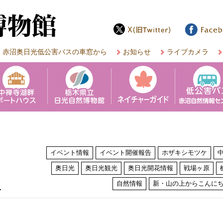
赤沼奥日光低公害バスの車窓から
お知らせ
ライブカメラ
イベント情報
イベント開催報告
ホザキシモツケ
奥日光
奥日光観光
奥日光開花情報
戦場ヶ原
は
自然情報
新・山の上からこんに