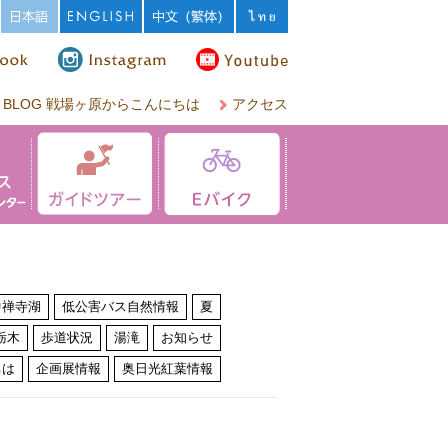
BLOG 戦場ヶ原からこんにちは
アクセス
中禅寺湖
低公害バス自然情報
夏
栃木
歩道状況
湯滝
お知らせ
ちは
企画展情報
奥日光紅葉情報