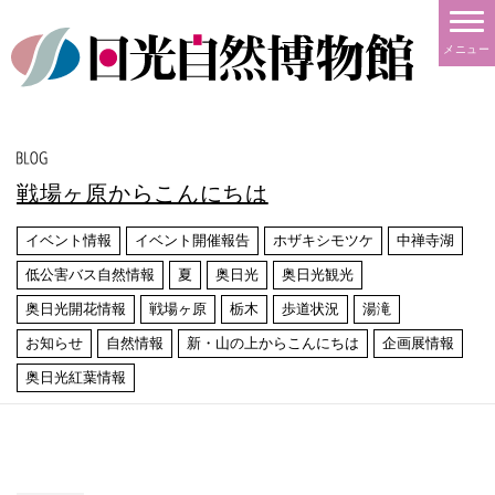
メニュー
戦場ヶ原からこんにちは
イベント情報
イベント開催報告
ホザキシモツケ
中禅寺湖
低公害バス自然情報
夏
奥日光
奥日光観光
奥日光開花情報
戦場ヶ原
栃木
歩道状況
湯滝
お知らせ
自然情報
新・山の上からこんにちは
企画展情報
奥日光紅葉情報