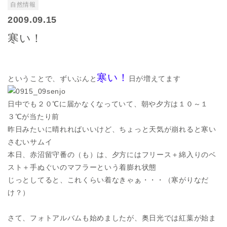
自然情報
2009.09.15
寒い！
寒い！
ということで、ずいぶんと
日が増えてます
日中でも２０℃に届かなくなっていて、朝や夕方は１０～１
３℃が当たり前
昨日みたいに晴れればいいけど、ちょっと天気が崩れると寒い
さむいサムイ
本日、赤沼留守番の（も）は、夕方にはフリース＋綿入りのベ
スト＋手ぬぐいのマフラーという着膨れ状態
じっとしてると、これくらい着なきゃぁ・・・（寒がりなだ
け？）
さて、フォトアルバムも始めましたが、奥日光では紅葉が始ま