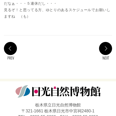
だなぁ・・・５連休だし・・・
見るぞ！と思ってる方、ゆとりのあるスケジュールでお願いし
ますね （も）
PREV
N
栃木県立日光自然博物館
〒321-1661 栃木県日光市中宮祠2480-1