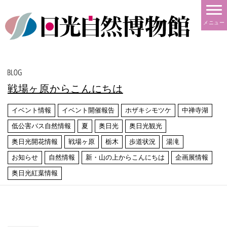
メニュー
戦場ヶ原からこんにちは
イベント情報
イベント開催報告
ホザキシモツケ
中禅寺湖
低公害バス自然情報
夏
奥日光
奥日光観光
奥日光開花情報
戦場ヶ原
栃木
歩道状況
湯滝
お知らせ
自然情報
新・山の上からこんにちは
企画展情報
奥日光紅葉情報