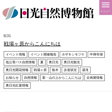
メニュー
戦場ヶ原からこんにちは
イベント情報
イベント開催報告
ホザキシモツケ
中禅寺湖
低公害バス自然情報
夏
奥日光
奥日光観光
奥日光開花情報
戦場ヶ原
栃木
歩道状況
湯滝
お知らせ
自然情報
新・山の上からこんにちは
企画展情報
奥日光紅葉情報