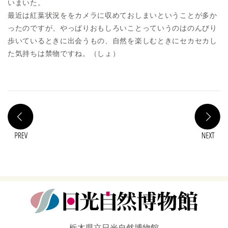
いまいた。
最近は紅葉状況ををカメラに収めておしまいということが多か
ったのですが、やっぱりおもしろいことっていうのはのんびり
歩いているときに出会うもの、自然を楽しむときにセカセカし
た気持ちは禁物ですね。（しょ）
PREV
N
栃木県立日光自然博物館