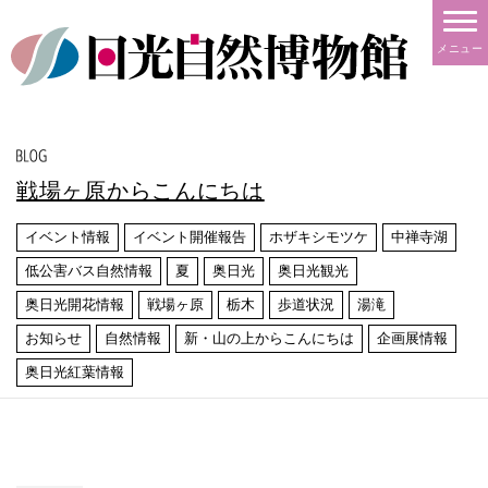
メニュー
戦場ヶ原からこんにちは
イベント情報
イベント開催報告
ホザキシモツケ
中禅寺湖
低公害バス自然情報
夏
奥日光
奥日光観光
奥日光開花情報
戦場ヶ原
栃木
歩道状況
湯滝
お知らせ
自然情報
新・山の上からこんにちは
企画展情報
奥日光紅葉情報