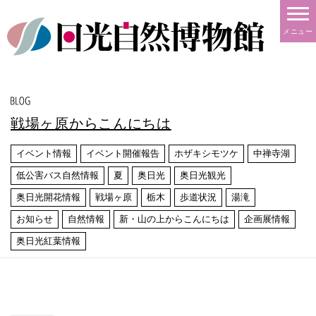
メニュー
戦場ヶ原からこんにちは
イベント情報
イベント開催報告
ホザキシモツケ
中禅寺湖
低公害バス自然情報
夏
奥日光
奥日光観光
奥日光開花情報
戦場ヶ原
栃木
歩道状況
湯滝
お知らせ
自然情報
新・山の上からこんにちは
企画展情報
奥日光紅葉情報