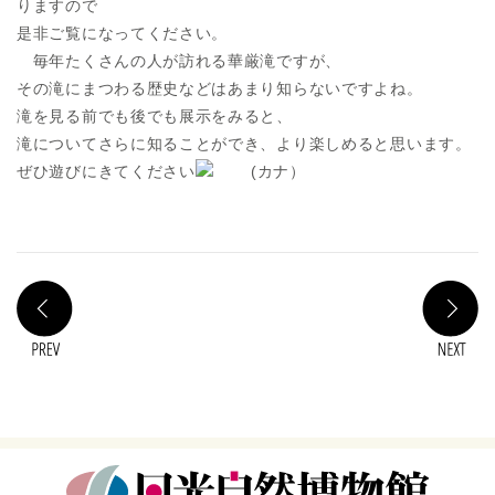
りますので
是非ご覧になってください。
毎年たくさんの人が訪れる華厳滝ですが、
その滝にまつわる歴史などはあまり知らないですよね。
滝を見る前でも後でも展示をみると、
滝についてさらに知ることができ、より楽しめると思います。
ぜひ遊びにきてください
(カナ）
PREV
N