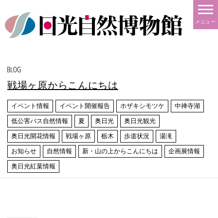
メニュー
戦場ヶ原からこんにちは
イベント情報
イベント開催報告
ホザキシモツケ
中禅寺湖
低公害バス自然情報
夏
奥日光
奥日光観光
奥日光開花情報
戦場ヶ原
栃木
歩道状況
湯滝
お知らせ
自然情報
新・山の上からこんにちは
企画展情報
奥日光紅葉情報