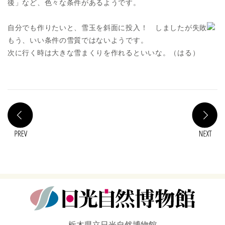
後」など、色々な条件があるようです。
自分でも作りたいと、雪玉を斜面に投入！ しましたが失敗
もう、いい条件の雪質ではないようです。
次に行く時は大きな雪まくりを作れるといいな。（はる）
PREV
N
栃木県立日光自然博物館