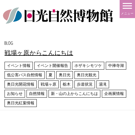
メニュー
戦場ヶ原からこんにちは
イベント情報
イベント開催報告
ホザキシモツケ
中禅寺湖
低公害バス自然情報
夏
奥日光
奥日光観光
奥日光開花情報
戦場ヶ原
栃木
歩道状況
湯滝
お知らせ
自然情報
新・山の上からこんにちは
企画展情報
奥日光紅葉情報