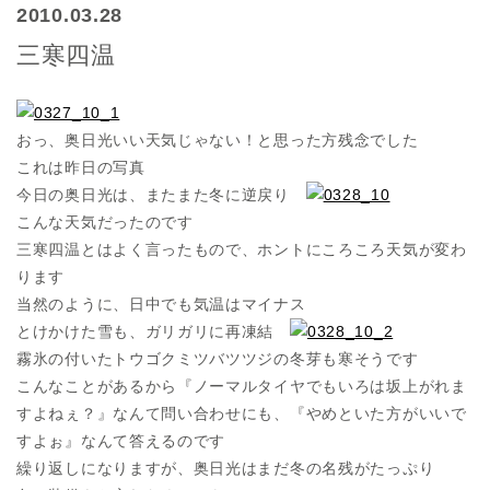
2010.03.28
三寒四温
おっ、奥日光いい天気じゃない！と思った方残念でした
これは昨日の写真
今日の奥日光は、またまた冬に逆戻り
こんな天気だったのです
三寒四温とはよく言ったもので、ホントにころころ天気が変わ
ります
当然のように、日中でも気温はマイナス
とけかけた雪も、ガリガリに再凍結
霧氷の付いたトウゴクミツバツツジの冬芽も寒そうです
こんなことがあるから『ノーマルタイヤでもいろは坂上がれま
すよねぇ？』なんて問い合わせにも、『やめといた方がいいで
すよぉ』なんて答えるのです
繰り返しになりますが、奥日光はまだ冬の名残がたっぷり