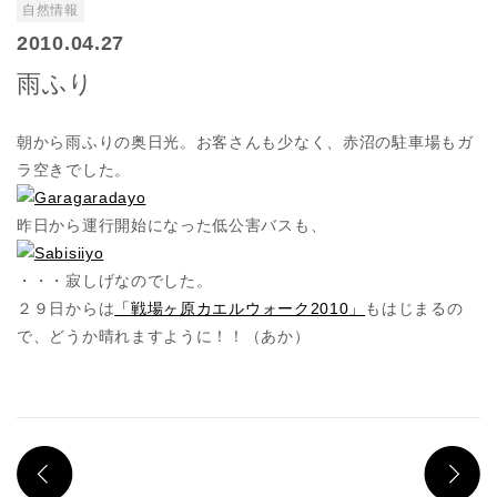
自然情報
2010.04.27
雨ふり
朝から雨ふりの奥日光。お客さんも少なく、赤沼の駐車場もガ
ラ空きでした。
昨日から運行開始になった低公害バスも、
・・・寂しげなのでした。
２９日からは
「戦場ヶ原カエルウォーク2010」
もはじまるの
で、どうか晴れますように！！（あか）
PREV
N