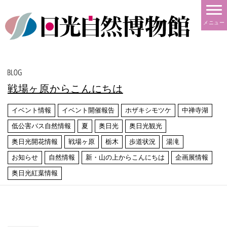
メニュー
戦場ヶ原からこんにちは
イベント情報
イベント開催報告
ホザキシモツケ
中禅寺湖
低公害バス自然情報
夏
奥日光
奥日光観光
奥日光開花情報
戦場ヶ原
栃木
歩道状況
湯滝
お知らせ
自然情報
新・山の上からこんにちは
企画展情報
奥日光紅葉情報