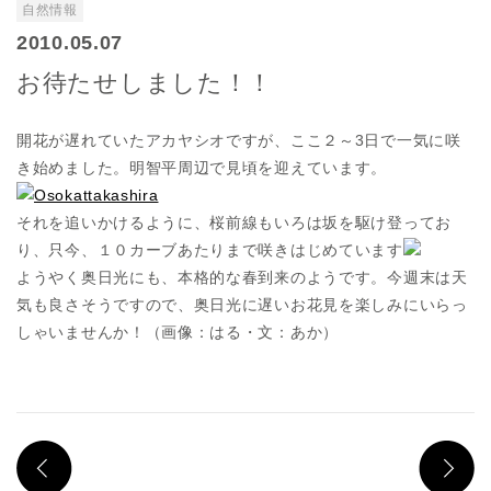
自然情報
2010.05.07
お待たせしました！！
開花が遅れていたアカヤシオですが、ここ２～3日で一気に咲
き始めました。明智平周辺で見頃を迎えています。
それを追いかけるように、桜前線もいろは坂を駆け登ってお
り、只今、１０カーブあたりまで咲きはじめています
ようやく奥日光にも、本格的な春到来のようです。今週末は天
気も良さそうですので、奥日光に遅いお花見を楽しみにいらっ
しゃいませんか！（画像：はる・文：あか）
PREV
N