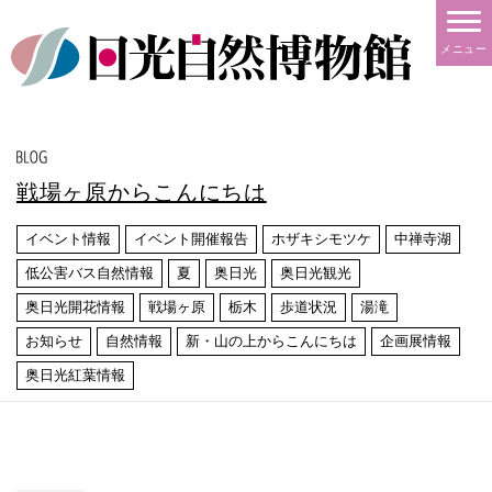
メニュー
戦場ヶ原からこんにちは
イベント情報
イベント開催報告
ホザキシモツケ
中禅寺湖
低公害バス自然情報
夏
奥日光
奥日光観光
奥日光開花情報
戦場ヶ原
栃木
歩道状況
湯滝
お知らせ
自然情報
新・山の上からこんにちは
企画展情報
奥日光紅葉情報