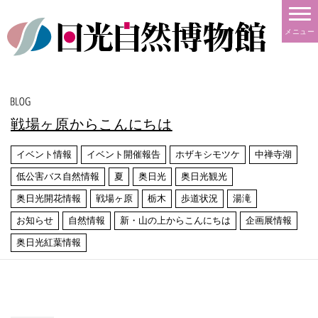
メニュー
戦場ヶ原からこんにちは
イベント情報
イベント開催報告
ホザキシモツケ
中禅寺湖
低公害バス自然情報
夏
奥日光
奥日光観光
奥日光開花情報
戦場ヶ原
栃木
歩道状況
湯滝
お知らせ
自然情報
新・山の上からこんにちは
企画展情報
奥日光紅葉情報