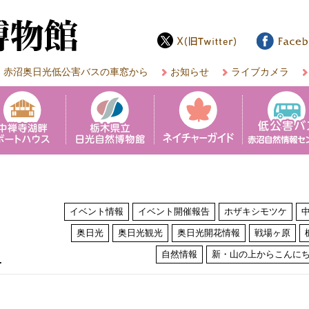
赤沼奥日光低公害バスの車窓から
お知らせ
ライブカメラ
イベント情報
イベント開催報告
ホザキシモツケ
奥日光
奥日光観光
奥日光開花情報
戦場ヶ原
は
自然情報
新・山の上からこんに