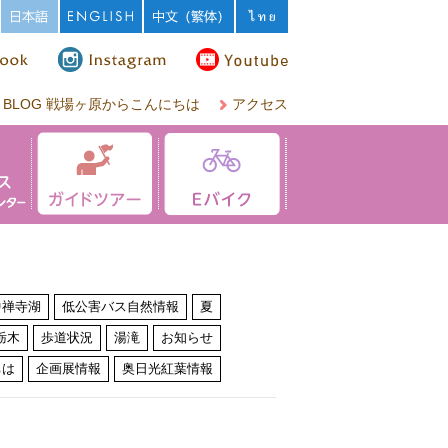
BLOG 戦場ヶ原からこんにちは
アクセス
中禅寺湖
低公害バス自然情報
夏
栃木
歩道状況
湯滝
お知らせ
ちは
企画展情報
奥日光紅葉情報