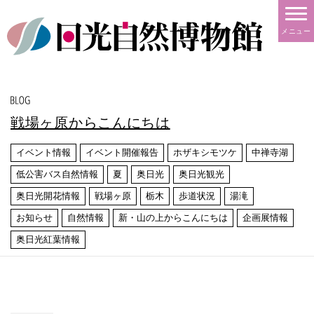
メニュー
戦場ヶ原からこんにちは
イベント情報
イベント開催報告
ホザキシモツケ
中禅寺湖
低公害バス自然情報
夏
奥日光
奥日光観光
奥日光開花情報
戦場ヶ原
栃木
歩道状況
湯滝
お知らせ
自然情報
新・山の上からこんにちは
企画展情報
奥日光紅葉情報