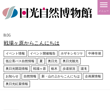
メニュー
戦場ヶ原からこんにちは
イベント情報
イベント開催報告
ホザキシモツケ
中禅寺湖
低公害バス自然情報
夏
奥日光
奥日光観光
奥日光開花情報
戦場ヶ原
栃木
歩道状況
湯滝
お知らせ
自然情報
新・山の上からこんにちは
企画展情報
奥日光紅葉情報