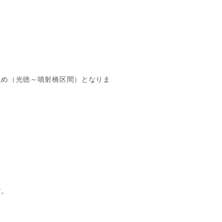
止め（光徳～噴射橋区間）となりま
す。