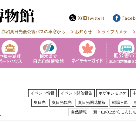
赤沼奥日光低公害バスの車窓から
お知らせ
ライブカメラ
イベント情報
イベント開催報告
ホザキシモツケ
奥日光
奥日光観光
奥日光開花情報
戦場ヶ原
は
自然情報
新・山の上からこんに