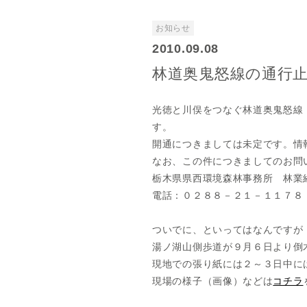
お知らせ
2010.09.08
林道奥鬼怒線の通行
光徳と川俣をつなぐ林道奥鬼怒線
す。
開通につきましては未定です。情
なお、この件につきましてのお問
栃木県県西環境森林事務所 林業
電話：０２８８－２１－１１７８
ｂ
ついでに、といってはなんですが
湯ノ湖山側歩道が９月６日より倒
現地での張り紙には２～３日中に
現場の様子（画像）などは
コチラ