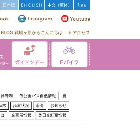
BLOG 戦場ヶ原からこんにちは
アクセス
中禅寺湖
低公害バス自然情報
夏
栃木
歩道状況
湯滝
お知らせ
ちは
企画展情報
奥日光紅葉情報