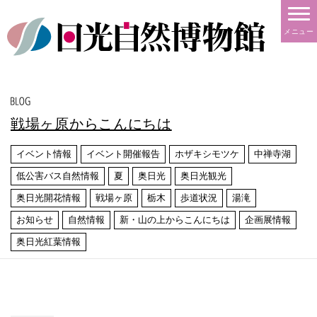
メニュー
戦場ヶ原からこんにちは
イベント情報
イベント開催報告
ホザキシモツケ
中禅寺湖
低公害バス自然情報
夏
奥日光
奥日光観光
奥日光開花情報
戦場ヶ原
栃木
歩道状況
湯滝
お知らせ
自然情報
新・山の上からこんにちは
企画展情報
奥日光紅葉情報