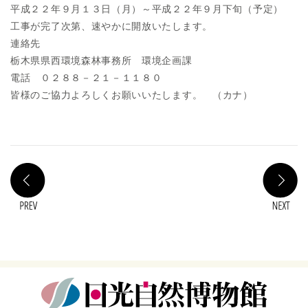
平成２２年９月１３日（月）～平成２２年９月下旬（予定）
工事が完了次第、速やかに開放いたします。
連絡先
栃木県県西環境森林事務所 環境企画課
電話 ０２８８－２１－１１８０
皆様のご協力よろしくお願いいたします。 （カナ）
PREV
N