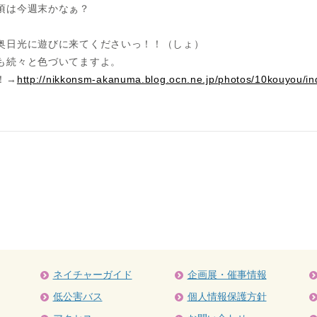
頃は今週末かなぁ？
奥日光に遊びに来てくださいっ！！（しょ）
も続々と色づいてますよ。
！→
http://nikkonsm-akanuma.blog.ocn.ne.jp/photos/10kouyou/in
ネイチャーガイド
企画展・催事情報
低公害バス
個人情報保護方針