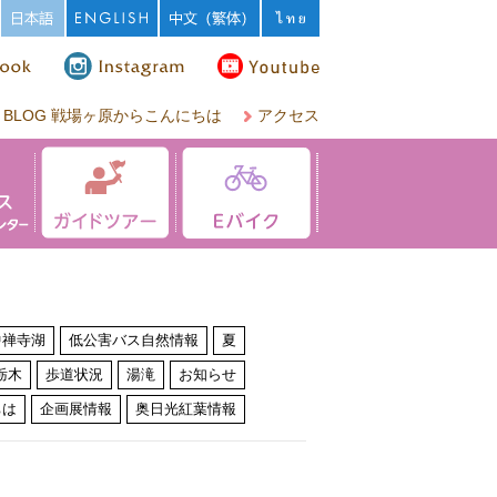
BLOG 戦場ヶ原からこんにちは
アクセス
中禅寺湖
低公害バス自然情報
夏
栃木
歩道状況
湯滝
お知らせ
ちは
企画展情報
奥日光紅葉情報