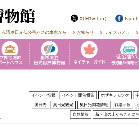
赤沼奥日光低公害バスの車窓から
お知らせ
ライブカメラ
イベント情報
イベント開催報告
ホザキシモツケ
奥日光
奥日光観光
奥日光開花情報
戦場ヶ原
は
自然情報
新・山の上からこんに