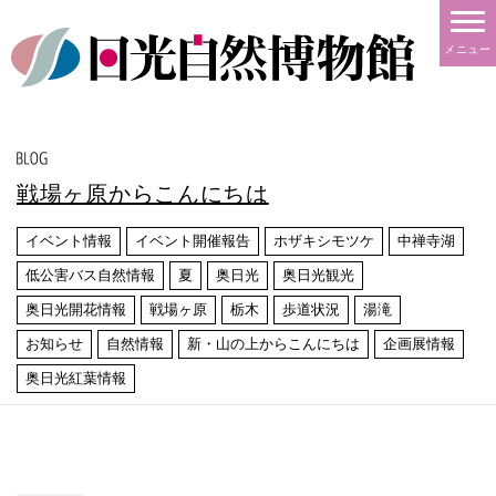
メニュー
戦場ヶ原からこんにちは
イベント情報
イベント開催報告
ホザキシモツケ
中禅寺湖
低公害バス自然情報
夏
奥日光
奥日光観光
奥日光開花情報
戦場ヶ原
栃木
歩道状況
湯滝
お知らせ
自然情報
新・山の上からこんにちは
企画展情報
奥日光紅葉情報