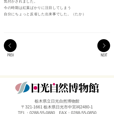
気付かされました。
今の時期は紅葉ばかりに注目してしまう
自分にちょっと反省した出来事でした。（たか）
PREV
N
栃木県立日光自然博物館
〒321-1661 栃木県日光市中宮祠2480-1
TEL：0288-55-0880 FAX：0288-55-0850