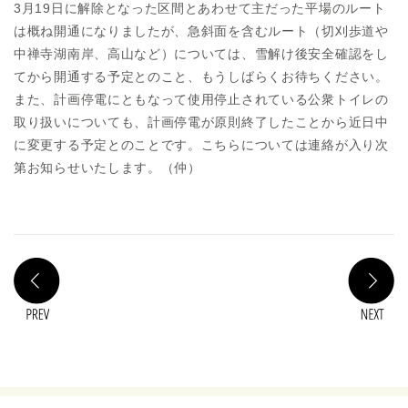
3月19日に解除となった区間とあわせて主だった平場のルート
は概ね開通になりましたが、急斜面を含むルート（切刈歩道や
中禅寺湖南岸、高山など）については、雪解け後安全確認をし
てから開通する予定とのこと、もうしばらくお待ちください。
また、計画停電にともなって使用停止されている公衆トイレの
取り扱いについても、計画停電が原則終了したことから近日中
に変更する予定とのことです。こちらについては連絡が入り次
第お知らせいたします。（仲）
PREV
N