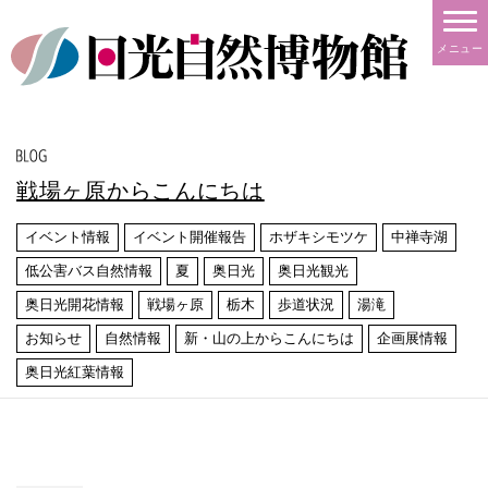
メニュー
戦場ヶ原からこんにちは
イベント情報
イベント開催報告
ホザキシモツケ
中禅寺湖
低公害バス自然情報
夏
奥日光
奥日光観光
奥日光開花情報
戦場ヶ原
栃木
歩道状況
湯滝
お知らせ
自然情報
新・山の上からこんにちは
企画展情報
奥日光紅葉情報