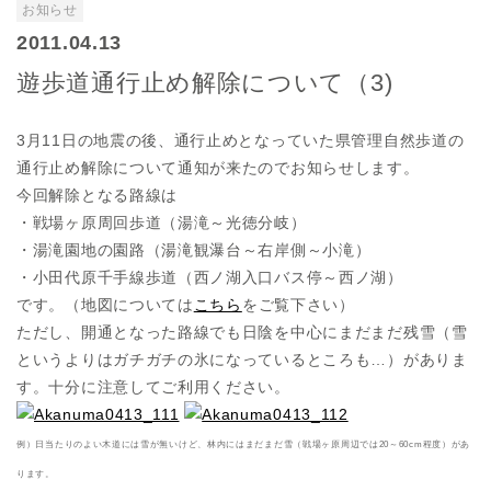
お知らせ
2011.04.13
遊歩道通行止め解除について（3)
3月11日の地震の後、通行止めとなっていた県管理自然歩道の
通行止め解除について通知が来たのでお知らせします。
今回解除となる路線は
・戦場ヶ原周回歩道（湯滝～光徳分岐）
・湯滝園地の園路（湯滝観瀑台～右岸側～小滝）
・小田代原千手線歩道（西ノ湖入口バス停～西ノ湖）
です。（地図については
こちら
をご覧下さい）
ただし、開通となった路線でも日陰を中心にまだまだ残雪（雪
というよりはガチガチの氷になっているところも…）がありま
す。十分に注意してご利用ください。
例）日当たりのよい木道には雪が無いけど、林内にはまだまだ雪（戦場ヶ原周辺では20～60cm程度）があ
ります。