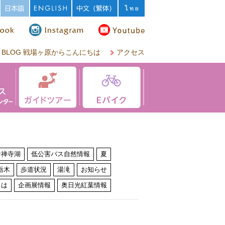
BLOG 戦場ヶ原からこんにちは
アクセス
中禅寺湖
低公害バス自然情報
夏
栃木
歩道状況
湯滝
お知らせ
ちは
企画展情報
奥日光紅葉情報