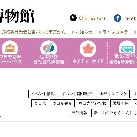
赤沼奥日光低公害バスの車窓から
お知らせ
ライブカメラ
イベント情報
イベント開催報告
ホザキシモツケ
奥日光
奥日光観光
奥日光開花情報
戦場ヶ原
は
自然情報
新・山の上からこんに