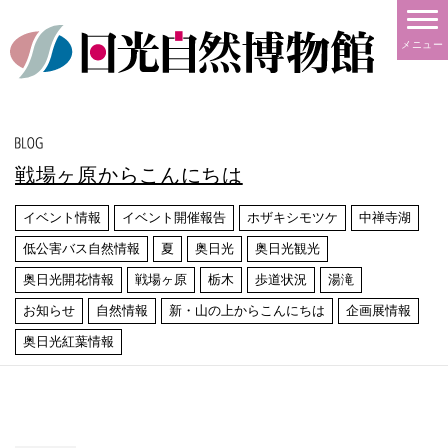
メニュー
戦場ヶ原からこんにちは
イベント情報
イベント開催報告
ホザキシモツケ
中禅寺湖
低公害バス自然情報
夏
奥日光
奥日光観光
奥日光開花情報
戦場ヶ原
栃木
歩道状況
湯滝
お知らせ
自然情報
新・山の上からこんにちは
企画展情報
奥日光紅葉情報