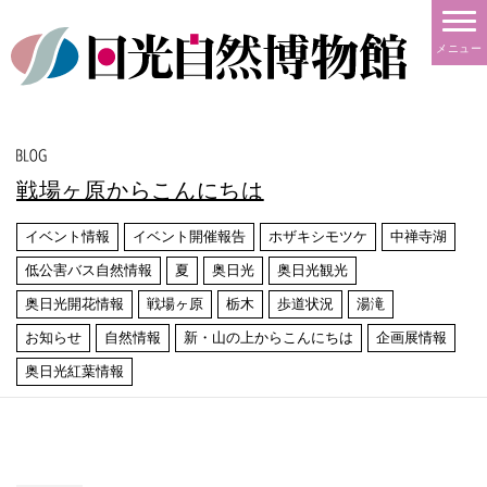
メニュー
戦場ヶ原からこんにちは
イベント情報
イベント開催報告
ホザキシモツケ
中禅寺湖
低公害バス自然情報
夏
奥日光
奥日光観光
奥日光開花情報
戦場ヶ原
栃木
歩道状況
湯滝
お知らせ
自然情報
新・山の上からこんにちは
企画展情報
奥日光紅葉情報