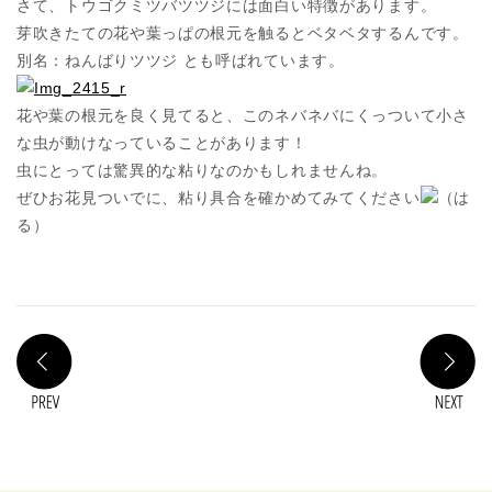
さて、トウゴクミツバツツジには面白い特徴があります。
芽吹きたての花や葉っぱの根元を触るとベタベタするんです。
別名：ねんばりツツジ とも呼ばれています。
花や葉の根元を良く見てると、このネバネバにくっついて小さ
な虫が動けなっていることがあります！
虫にとっては驚異的な粘りなのかもしれませんね。
ぜひお花見ついでに、粘り具合を確かめてみてください
（は
る）
PREV
N