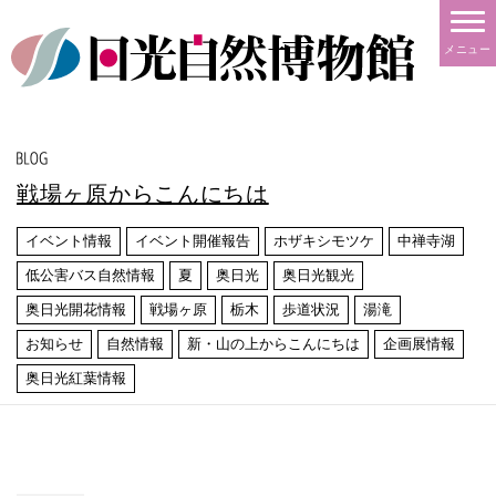
メニュー
戦場ヶ原からこんにちは
イベント情報
イベント開催報告
ホザキシモツケ
中禅寺湖
低公害バス自然情報
夏
奥日光
奥日光観光
奥日光開花情報
戦場ヶ原
栃木
歩道状況
湯滝
お知らせ
自然情報
新・山の上からこんにちは
企画展情報
奥日光紅葉情報