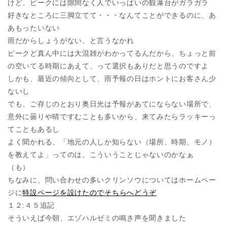
けど、ピークには隙間なく人でいっぱいの観瀑台がガラガラ
好きなところに三脚立てて・・・なんてことができるのに、あ
あもったいない
雨だからしょうがない、と言うなかれ
ピークど真ん中には大混雑がわかってるんだから、ちょっと前
の空いてる時期にあえて、って選択もありだと思うのですよ
しかも、最近の傾向として、雨予報の日はホントにお客さん少
ないし
でも、ご存じのとおり奥日光は予報があてにならない場所で、
意外に曇りや晴ですむことも多いから、来てみたらラッキーっ
てこともあるし
よく聞かれる、「地元の人しか知らない（場所、時期、モノ）
を教えてよ」ってのは、こういうことじゃないのかなぁ
（も）
ちなみに、問い合わせの多いクリンソウについてはホームペー
ジに
特設ページを設けたのでそちらへどうぞ
１２:４５追記
そういえば今朝、エゾハルゼミの鳴き声を聞きました