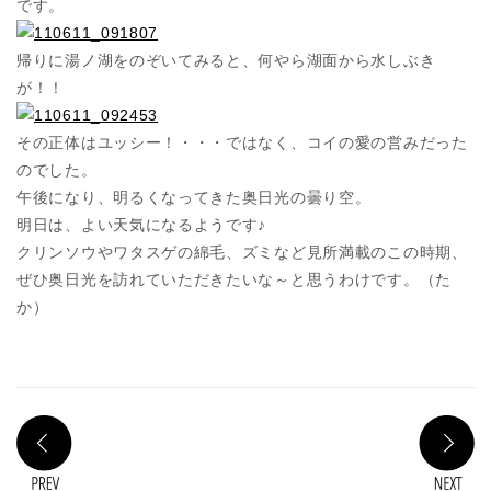
です。
帰りに湯ノ湖をのぞいてみると、何やら湖面から水しぶき
が！！
その正体はユッシー！・・・ではなく、コイの愛の営みだった
のでした。
午後になり、明るくなってきた奥日光の曇り空。
明日は、よい天気になるようです♪
クリンソウやワタスゲの綿毛、ズミなど見所満載のこの時期、
ぜひ奥日光を訪れていただきたいな～と思うわけです。（た
か）
PREV
N