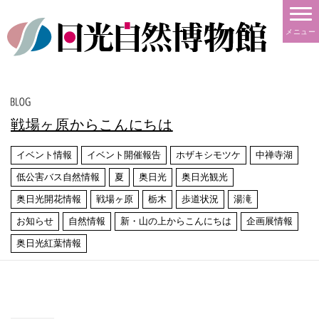
メニュー
戦場ヶ原からこんにちは
イベント情報
イベント開催報告
ホザキシモツケ
中禅寺湖
低公害バス自然情報
夏
奥日光
奥日光観光
奥日光開花情報
戦場ヶ原
栃木
歩道状況
湯滝
お知らせ
自然情報
新・山の上からこんにちは
企画展情報
奥日光紅葉情報