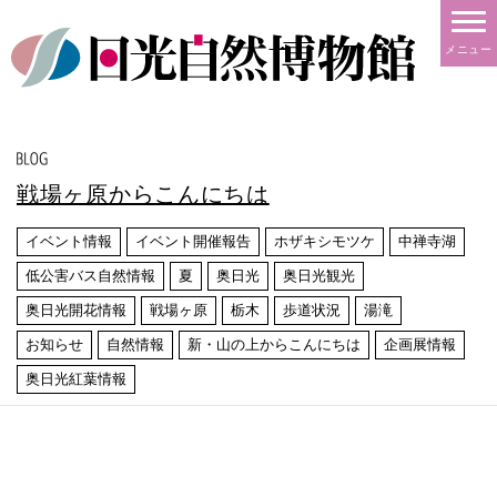
メニュー
戦場ヶ原からこんにちは
イベント情報
イベント開催報告
ホザキシモツケ
中禅寺湖
低公害バス自然情報
夏
奥日光
奥日光観光
奥日光開花情報
戦場ヶ原
栃木
歩道状況
湯滝
お知らせ
自然情報
新・山の上からこんにちは
企画展情報
奥日光紅葉情報