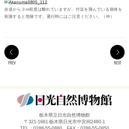
歩道から３m程度は離れていますが、付近を飛んでいる個体を
刺激すると危険です。通行時にはご注意ください。（仲）
PREV
N
栃木県立日光自然博物館
〒321-1661 栃木県日光市中宮祠2480-1
TEL：0288-55-0880 FAX：0288-55-0850