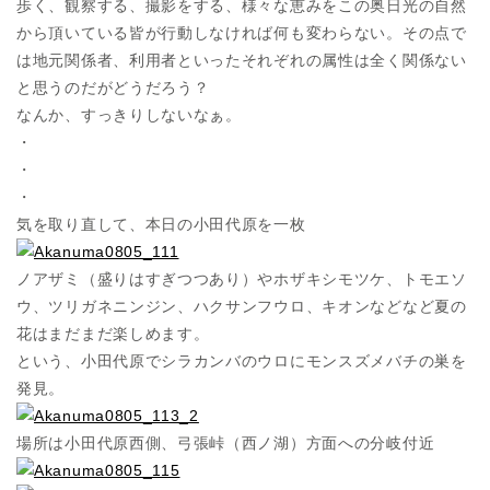
歩く、観察する、撮影をする、様々な恵みをこの奥日光の自然
から頂いている皆が行動しなければ何も変わらない。その点で
は地元関係者、利用者といったそれぞれの属性は全く関係ない
と思うのだがどうだろう？
なんか、すっきりしないなぁ。
・
・
・
気を取り直して、本日の小田代原を一枚
ノアザミ（盛りはすぎつつあり）やホザキシモツケ、トモエソ
ウ、ツリガネニンジン、ハクサンフウロ、キオンなどなど夏の
花はまだまだ楽しめます。
という、小田代原でシラカンバのウロにモンスズメバチの巣を
発見。
場所は小田代原西側、弓張峠（西ノ湖）方面への分岐付近