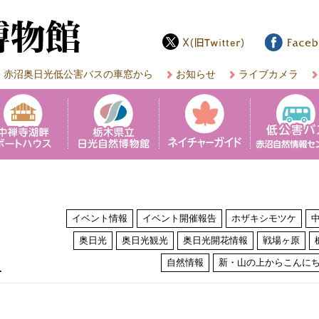
赤沼奥日光低公害バスの車窓から
お知らせ
ライブカメラ
イベント情報
イベント開催報告
ホザキシモツケ
奥日光
奥日光観光
奥日光開花情報
戦場ヶ原
は
自然情報
新・山の上からこんに