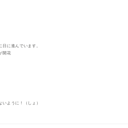
に日に進んでいます。
が開花
ないように！（しょ）