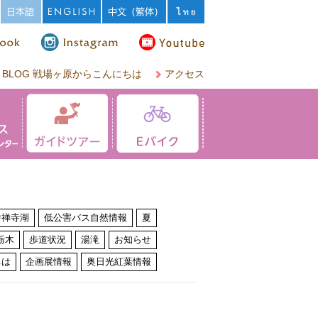
BLOG 戦場ヶ原からこんにちは
アクセス
中禅寺湖
低公害バス自然情報
夏
栃木
歩道状況
湯滝
お知らせ
ちは
企画展情報
奥日光紅葉情報