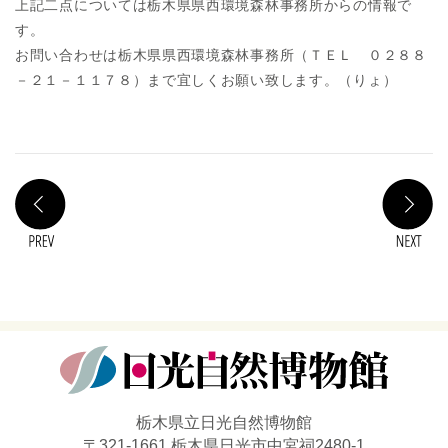
上記二点については栃木県県西環境森林事務所からの情報で
す。
お問い合わせは栃木県県西環境森林事務所（ＴＥＬ ０２８８
－２１－１１７８）まで宜しくお願い致します。（りょ）
PREV
N
栃木県立日光自然博物館
〒321-1661 栃木県日光市中宮祠2480-1