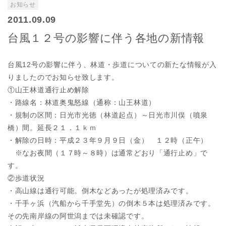
お知らせ
2011.09.09
台風１２号の影響に伴う各地の新情報
台風12号の影響に伴う、林道・歩道についての新たな情報が入
りましたのでお知らせ致します。
①山王林道通行止め解除
・路線名：林道奥鬼怒線（通称：山王林道）
・規制の区間：日光市光徳（林道起点）～日光市川俣（噴泉
橋）間。延長２１．１ｋｍ
・解除の日時：平成２３年９月９日（金） １２時（正午）
※なお夜間（１７時～８時）は通常どおり「通行止め」で
す。
②歩道状況
・高山線は通行可能。倒木などあったが処理済みです。
・千手ヶ浜（汽船から千手堂先）の倒木５本は処理済みです。
その先南岸線の阿世潟までは未確認です。