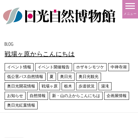
メニュー
戦場ヶ原からこんにちは
イベント情報
イベント開催報告
ホザキシモツケ
中禅寺湖
低公害バス自然情報
夏
奥日光
奥日光観光
奥日光開花情報
戦場ヶ原
栃木
歩道状況
湯滝
お知らせ
自然情報
新・山の上からこんにちは
企画展情報
奥日光紅葉情報