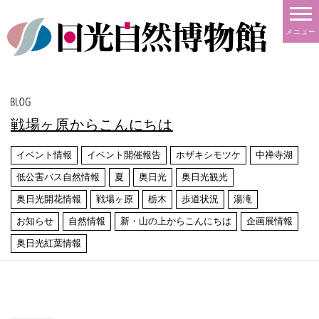
メニュー
戦場ヶ原からこんにちは
イベント情報
イベント開催報告
ホザキシモツケ
中禅寺湖
低公害バス自然情報
夏
奥日光
奥日光観光
奥日光開花情報
戦場ヶ原
栃木
歩道状況
湯滝
お知らせ
自然情報
新・山の上からこんにちは
企画展情報
奥日光紅葉情報