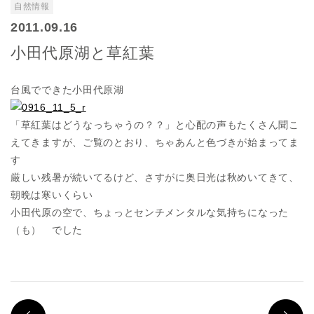
自然情報
2011.09.16
小田代原湖と草紅葉
台風でできた小田代原湖
「草紅葉はどうなっちゃうの？？」と心配の声もたくさん聞こ
えてきますが、ご覧のとおり、ちゃあんと色づきが始まってま
す
厳しい残暑が続いてるけど、さすがに奥日光は秋めいてきて、
朝晩は寒いくらい
小田代原の空で、ちょっとセンチメンタルな気持ちになった
（も） でした
PREV
N