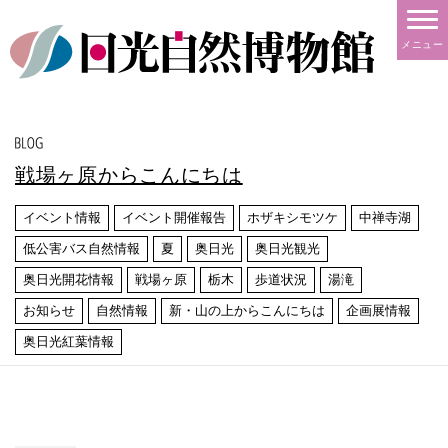
メニュー
戦場ヶ原からこんにちは
イベント情報
イベント開催報告
ホザキシモツケ
中禅寺湖
低公害バス自然情報
夏
奥日光
奥日光観光
奥日光開花情報
戦場ヶ原
栃木
歩道状況
湯滝
お知らせ
自然情報
新・山の上からこんにちは
企画展情報
奥日光紅葉情報