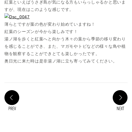
紅葉といえばうさぎ島が気になる方もいらっしゃるかと思いま
すが、現在はこのような感じです。
薄らとですが葉の色が変わり始めていますね！
紅葉のシーズンが今から楽しみです！
湯ノ湖を歩くと紅葉へと向かう木々の葉から季節の移り変わり
を感じることができ、また、マガモやトビなどの様々な鳥や植
物を観察することができとても楽しかったです。
奥日光に来た時は是非湯ノ湖に立ち寄ってみてください。
PREV
N