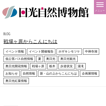
メニュー
戦場ヶ原からこんにちは
イベント情報
イベント開催報告
ホザキシモツケ
中禅寺湖
低公害バス自然情報
夏
奥日光
奥日光観光
奥日光開花情報
戦場ヶ原
栃木
歩道状況
湯滝
お知らせ
自然情報
新・山の上からこんにちは
企画展情報
奥日光紅葉情報