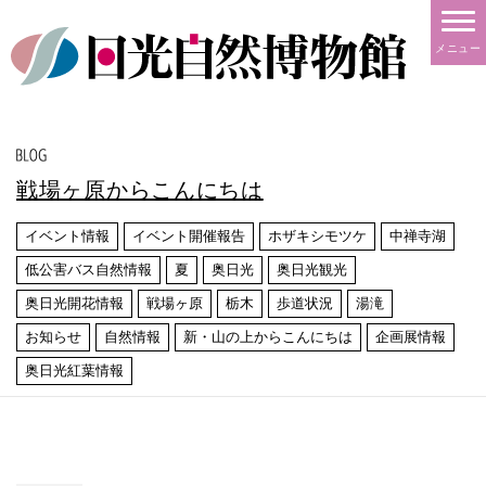
メニュー
戦場ヶ原からこんにちは
イベント情報
イベント開催報告
ホザキシモツケ
中禅寺湖
低公害バス自然情報
夏
奥日光
奥日光観光
奥日光開花情報
戦場ヶ原
栃木
歩道状況
湯滝
お知らせ
自然情報
新・山の上からこんにちは
企画展情報
奥日光紅葉情報