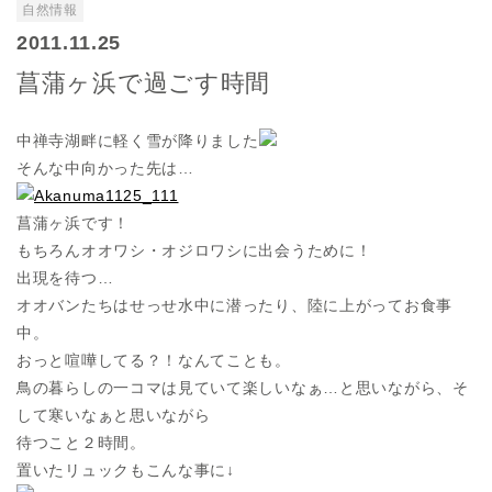
自然情報
2011.11.25
菖蒲ヶ浜で過ごす時間
中禅寺湖畔に軽く雪が降りました
そんな中向かった先は…
菖蒲ヶ浜です！
もちろんオオワシ・オジロワシに出会うために！
出現を待つ…
オオバンたちはせっせ水中に潜ったり、陸に上がってお食事
中。
おっと喧嘩してる？！なんてことも。
鳥の暮らしの一コマは見ていて楽しいなぁ…と思いながら、そ
して寒いなぁと思いながら
待つこと２時間。
置いたリュックもこんな事に↓