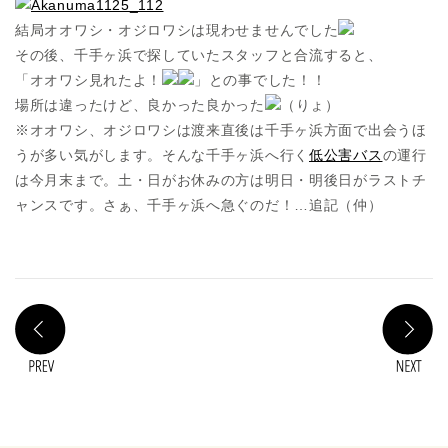
結局オオワシ・オジロワシは現わせませんでした
その後、千手ヶ浜で探していたスタッフと合流すると、
「オオワシ見れたよ！
」との事でした！！
場所は違ったけど、良かった良かった
（りょ）
※オオワシ、オジロワシは渡来直後は千手ヶ浜方面で出会うほ
うが多い気がします。そんな千手ヶ浜へ行く
低公害バス
の運行
は今月末まで。土・日がお休みの方は明日・明後日がラストチ
ャンスです。さぁ、千手ヶ浜へ急ぐのだ！…追記（仲）
PREV
N