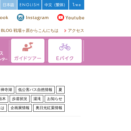
BLOG 戦場ヶ原からこんにちは
アクセス
中禅寺湖
低公害バス自然情報
夏
栃木
歩道状況
湯滝
お知らせ
ちは
企画展情報
奥日光紅葉情報