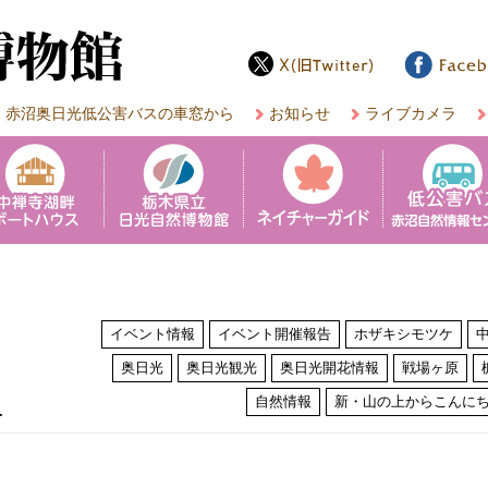
赤沼奥日光低公害バスの車窓から
お知らせ
ライブカメラ
イベント情報
イベント開催報告
ホザキシモツケ
奥日光
奥日光観光
奥日光開花情報
戦場ヶ原
は
自然情報
新・山の上からこんに