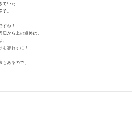
きていた
様子。
、
ですね！
周辺から上の道路は、
は、
けを忘れずに！
法もあるので、