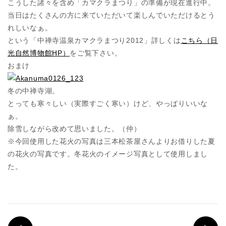
こうした諸々を含め「カマクラまつり」の準備が現在進行中。
当日はたくさんの方に来ていただいて楽しんでいただけるとう
れしいなぁ。
という「中禅寺温泉カマクラまつり2012」詳しくは
こちら（日
光自然博物館HP）
をご覧下さい。
おまけ
冬の中禅寺湖。
とっても寒々しい（実際すごく寒い）けど、やっぱりいいな
ぁ。
除雪しながら改めて思いました。（仲）
※今回使用した花火の写真は三本松茶屋さんよりお借りした夏
の花火の写真です。冬花火のイメージ写真として使用しまし
た。
PREV
N