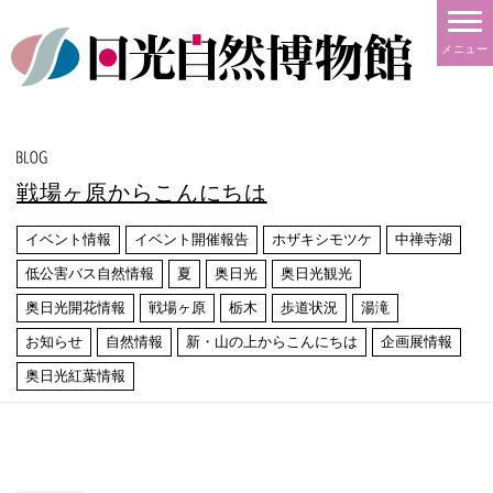
メニュー
戦場ヶ原からこんにちは
イベント情報
イベント開催報告
ホザキシモツケ
中禅寺湖
低公害バス自然情報
夏
奥日光
奥日光観光
奥日光開花情報
戦場ヶ原
栃木
歩道状況
湯滝
お知らせ
自然情報
新・山の上からこんにちは
企画展情報
奥日光紅葉情報