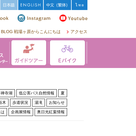
BLOG 戦場ヶ原からこんにちは
アクセス
中禅寺湖
低公害バス自然情報
夏
栃木
歩道状況
湯滝
お知らせ
ちは
企画展情報
奥日光紅葉情報