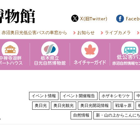
赤沼奥日光低公害バスの車窓から
お知らせ
ライブカメラ
イベント情報
イベント開催報告
ホザキシモツケ
奥日光
奥日光観光
奥日光開花情報
戦場ヶ原
は
自然情報
新・山の上からこんに