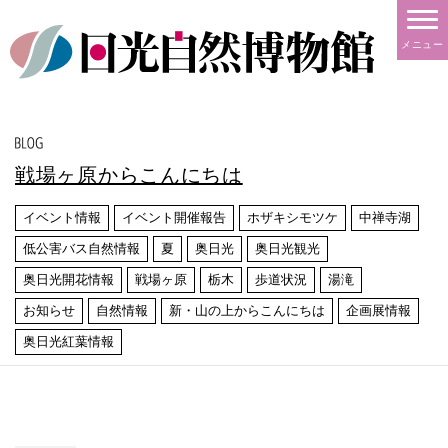
メニュー
戦場ヶ原からこんにちは
イベント情報
イベント開催報告
ホザキシモツケ
中禅寺湖
低公害バス自然情報
夏
奥日光
奥日光観光
奥日光開花情報
戦場ヶ原
栃木
歩道状況
湯滝
お知らせ
自然情報
新・山の上からこんにちは
企画展情報
奥日光紅葉情報