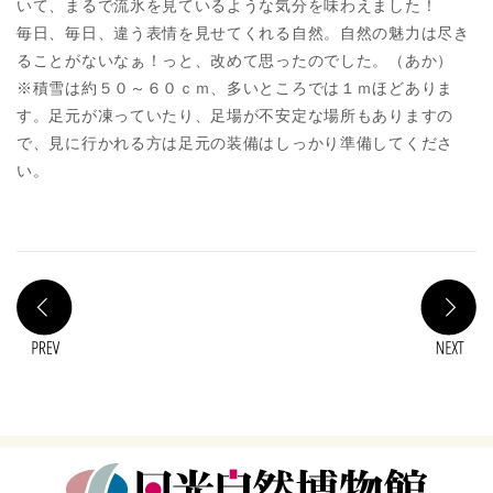
いて、まるで流氷を見ているような気分を味わえました！
毎日、毎日、違う表情を見せてくれる自然。自然の魅力は尽き
ることがないなぁ！っと、改めて思ったのでした。（あか）
※積雪は約５０～６０ｃｍ、多いところでは１ｍほどありま
す。足元が凍っていたり、足場が不安定な場所もありますの
で、見に行かれる方は足元の装備はしっかり準備してくださ
い。
PREV
N