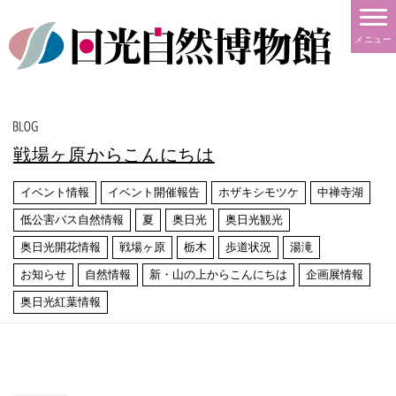
メニュー
戦場ヶ原からこんにちは
イベント情報
イベント開催報告
ホザキシモツケ
中禅寺湖
低公害バス自然情報
夏
奥日光
奥日光観光
奥日光開花情報
戦場ヶ原
栃木
歩道状況
湯滝
お知らせ
自然情報
新・山の上からこんにちは
企画展情報
奥日光紅葉情報