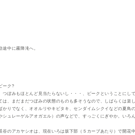
勤途中に霧降滝へ。
ピーク?
、つぼみもほとんど見当たらないし・・・、ピークということにし
ては、まだまだつぼみの状態のものも多そうなので、しばらくは楽
ばかりでなく、オオルリやキビタキ、センダイムシクイなどの夏鳥
やシュレーゲルアオガエル）の声などで、すっごくにぎやか。いろ
渓谷のアカヤシオは、現在いろは坂下部（５カーブあたり）で開花