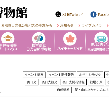
赤沼奥日光低公害バスの車窓から
お知らせ
ライブカメラ
イベント情報
イベント開催報告
ホザキシモツケ
奥日光
奥日光観光
奥日光開花情報
戦場ヶ原
は
自然情報
新・山の上からこんに