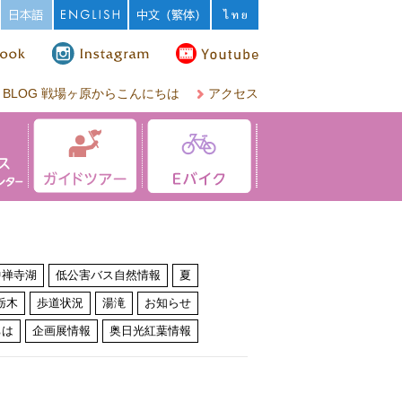
BLOG 戦場ヶ原からこんにちは
アクセス
中禅寺湖
低公害バス自然情報
夏
栃木
歩道状況
湯滝
お知らせ
ちは
企画展情報
奥日光紅葉情報