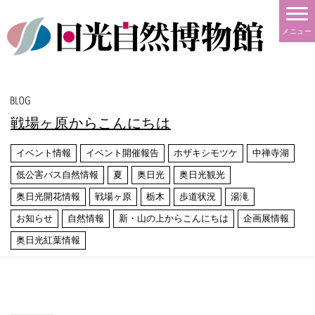
メニュー
戦場ヶ原からこんにちは
イベント情報
イベント開催報告
ホザキシモツケ
中禅寺湖
低公害バス自然情報
夏
奥日光
奥日光観光
奥日光開花情報
戦場ヶ原
栃木
歩道状況
湯滝
お知らせ
自然情報
新・山の上からこんにちは
企画展情報
奥日光紅葉情報