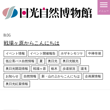
メニュー
戦場ヶ原からこんにちは
イベント情報
イベント開催報告
ホザキシモツケ
中禅寺湖
低公害バス自然情報
夏
奥日光
奥日光観光
奥日光開花情報
戦場ヶ原
栃木
歩道状況
湯滝
お知らせ
自然情報
新・山の上からこんにちは
企画展情報
奥日光紅葉情報