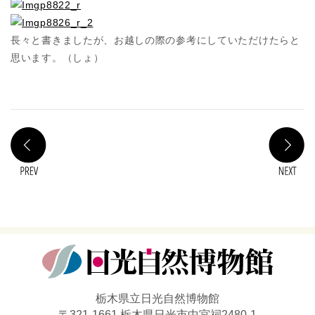
長々と書きましたが、お越しの際の参考にしていただけたらと
思います。（しょ）
PREV
N
栃木県立日光自然博物館
〒321-1661 栃木県日光市中宮祠2480-1