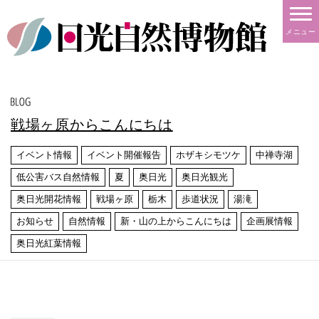
メニュー
戦場ヶ原からこんにちは
イベント情報
イベント開催報告
ホザキシモツケ
中禅寺湖
低公害バス自然情報
夏
奥日光
奥日光観光
奥日光開花情報
戦場ヶ原
栃木
歩道状況
湯滝
お知らせ
自然情報
新・山の上からこんにちは
企画展情報
奥日光紅葉情報