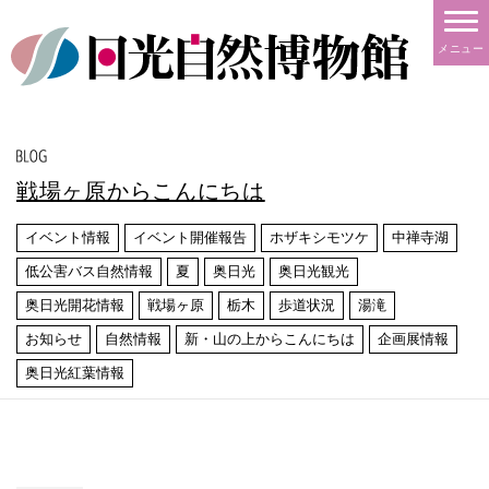
メニュー
戦場ヶ原からこんにちは
イベント情報
イベント開催報告
ホザキシモツケ
中禅寺湖
低公害バス自然情報
夏
奥日光
奥日光観光
奥日光開花情報
戦場ヶ原
栃木
歩道状況
湯滝
お知らせ
自然情報
新・山の上からこんにちは
企画展情報
奥日光紅葉情報