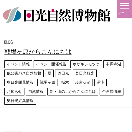
メニュー
戦場ヶ原からこんにちは
イベント情報
イベント開催報告
ホザキシモツケ
中禅寺湖
低公害バス自然情報
夏
奥日光
奥日光観光
奥日光開花情報
戦場ヶ原
栃木
歩道状況
湯滝
お知らせ
自然情報
新・山の上からこんにちは
企画展情報
奥日光紅葉情報