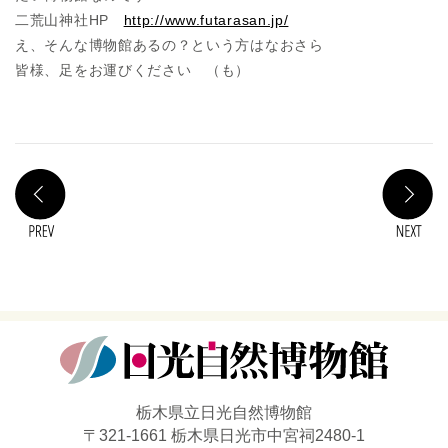
二荒山神社HP
http://www.futarasan.jp/
え、そんな博物館あるの？という方はなおさら
皆様、足をお運びください （も）
PREV
N
栃木県立日光自然博物館
〒321-1661 栃木県日光市中宮祠2480-1