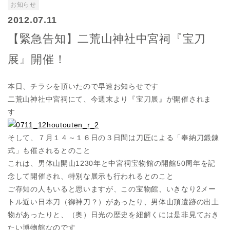
お知らせ
2012.07.11
【緊急告知】二荒山神社中宮祠『宝刀
展』開催！
本日、チラシを頂いたので早速お知らせです
二荒山神社中宮祠にて、今週末より『宝刀展』が開催されま
す
そして、７月１４～１６日の３日間は刀匠による「奉納刀鍛錬
式」も催されるとのこと
これは、男体山開山1230年と中宮祠宝物館の開館50周年を記
念して開催され、特別な展示も行われるとのこと
ご存知の人もいると思いますが、この宝物館、いきなり2メー
トル近い日本刀（御神刀？）があったり、男体山頂遺跡の出土
物があったりと、（奥）日光の歴史を紐解くには是非見ておき
たい博物館なのです