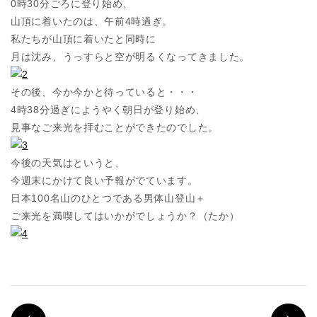
0時30分ごろに登り始め、
山頂に着いたのは、午前4時過ぎ。
私たちが山頂に着いたと同時に
月は沈み、うっすらと空が明るくなってきました。
その後、今か今かと待っていると・・・
4時38分過ぎにようやく朝日が登り始め、
見事なご来光を拝むことができたのでした。
今後の天気はというと、
今週末にかけて良い予報がでています。
日本100名山のひとつである男体山登山＋
ご来光を満喫してはいかがでしょうか？（たか）
PREV
N