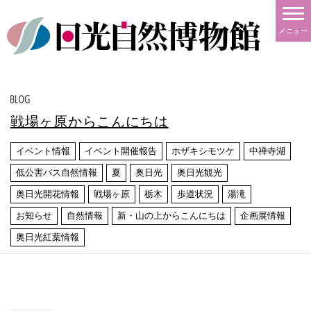
メニュー
戦場ヶ原からこんにちは
イベント情報
イベント開催報告
ホザキシモツケ
中禅寺湖
低公害バス自然情報
夏
奥日光
奥日光観光
奥日光開花情報
戦場ヶ原
栃木
歩道状況
湯滝
お知らせ
自然情報
新・山の上からこんにちは
企画展情報
奥日光紅葉情報