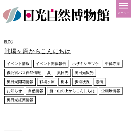
メニュー
戦場ヶ原からこんにちは
イベント情報
イベント開催報告
ホザキシモツケ
中禅寺湖
低公害バス自然情報
夏
奥日光
奥日光観光
奥日光開花情報
戦場ヶ原
栃木
歩道状況
湯滝
お知らせ
自然情報
新・山の上からこんにちは
企画展情報
奥日光紅葉情報