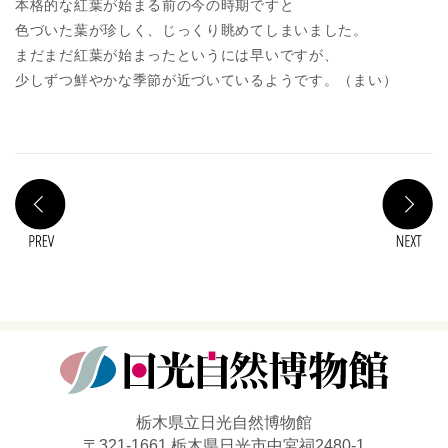
本格的な紅葉が始まる前の今の時期ですと
色づいた葉が珍しく、じっくり眺めてしまいました。
まだまだ紅葉が始まったというには早いですが、
少しずつ鮮やかな季節が近づいているようです。（まい）
PREV
N
栃木県立日光自然博物館
〒321-1661 栃木県日光市中宮祠2480-1