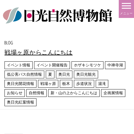
メニュー
戦場ヶ原からこんにちは
イベント情報
イベント開催報告
ホザキシモツケ
中禅寺湖
低公害バス自然情報
夏
奥日光
奥日光観光
奥日光開花情報
戦場ヶ原
栃木
歩道状況
湯滝
お知らせ
自然情報
新・山の上からこんにちは
企画展情報
奥日光紅葉情報