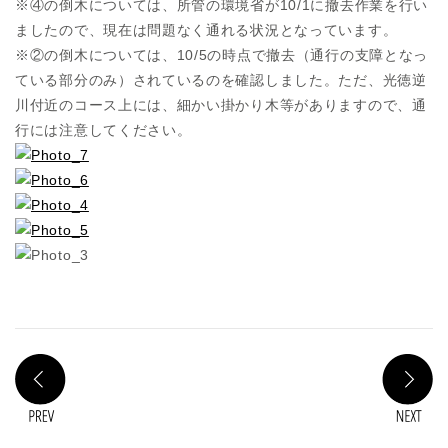
※④の倒木については、所管の環境省が10/1に撤去作業を行い
ましたので、現在は問題なく通れる状況となっています。
※②の倒木については、10/5の時点で撤去（通行の支障となっ
ている部分のみ）されているのを確認しました。ただ、光徳逆
川付近のコース上には、細かい掛かり木等がありますので、通
行には注意してください。
PREV
N