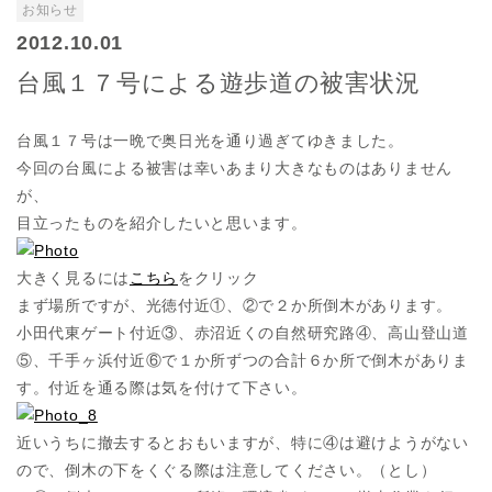
お知らせ
2012.10.01
台風１７号による遊歩道の被害状況
台風１７号は一晩で奥日光を通り過ぎてゆきました。
今回の台風による被害は幸いあまり大きなものはありません
が、
目立ったものを紹介したいと思います。
大きく見るには
こちら
をクリック
まず場所ですが、光徳付近①、②で２か所倒木があります。
小田代東ゲート付近③、赤沼近くの自然研究路④、高山登山道
⑤、千手ヶ浜付近⑥で１か所ずつの合計６か所で倒木がありま
す。付近を通る際は気を付けて下さい。
近いうちに撤去するとおもいますが、特に④は避けようがない
ので、倒木の下をくぐる際は注意してください。（とし）