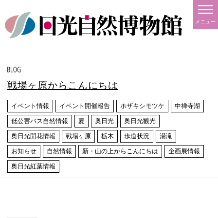
メニュー
戦場ヶ原からこんにちは
イベント情報
イベント開催報告
ホザキシモツケ
中禅寺湖
低公害バス自然情報
夏
奥日光
奥日光観光
奥日光開花情報
戦場ヶ原
栃木
歩道状況
湯滝
お知らせ
自然情報
新・山の上からこんにちは
企画展情報
奥日光紅葉情報